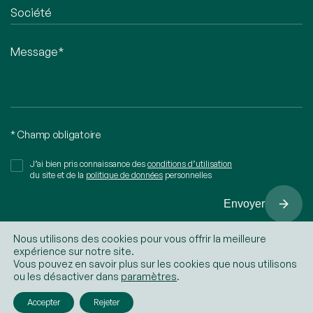
* Champ obligatoire
J’ai bien pris connaissance des
conditions d’utilisation
du site et de la
politique de données
personnelles
Envoyer
Nous utilisons des cookies pour vous offrir la meilleure
expérience sur notre site.
Vous pouvez en savoir plus sur les cookies que nous utilisons
© BCCL Avocats
Mentions légales
ou les désactiver dans
paramètres
.
by
eliott & markus
Accepter
Rejeter
Politique de confidentialité